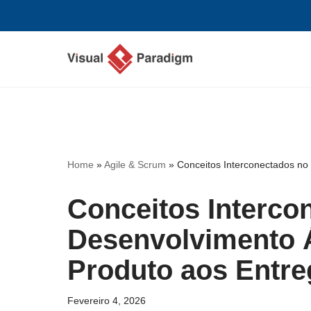
Avançar
para
o
conteúdo
Home
»
Agile & Scrum
»
Conceitos Interconectados no
Conceitos Interco
Desenvolvimento Á
Produto aos Entre
Fevereiro 4, 2026