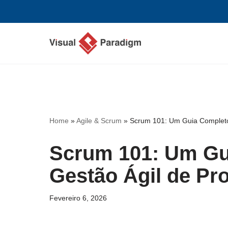
Avançar
para
o
conteúdo
Home
»
Agile & Scrum
»
Scrum 101: Um Guia Completo 
Scrum 101: Um Gu
Gestão Ágil de Pro
Fevereiro 6, 2026