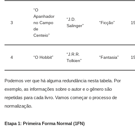
“O
Apanhador
“J.D.
3
no Campo
“Ficção”
1
Salinger”
de
Centeio”
“J.R.R.
4
“O Hobbit”
“Fantasia”
1
Tolkien”
Podemos ver que há alguma redundância nesta tabela. Por
exemplo, as informações sobre o autor e o gênero são
repetidas para cada livro. Vamos começar o processo de
normalização.
Etapa 1: Primeira Forma Normal (1FN)