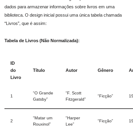
dados para armazenar informações sobre livros em uma
biblioteca. O design inicial possui uma única tabela chamada
“Livros”, que é assim:
Tabela de Livros (Não Normalizada):
ID
do
Título
Autor
Gênero
A
Livro
“O Grande
“F. Scott
1
“Ficção”
1
Gatsby”
Fitzgerald”
“Matar um
“Harper
2
“Ficção”
1
Rouxinol”
Lee”