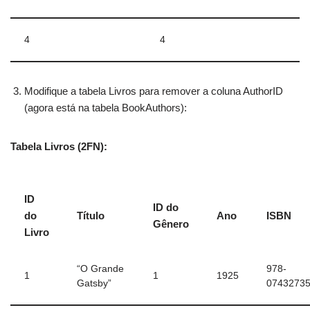
4
4
Modifique a tabela Livros para remover a coluna AuthorID
(agora está na tabela BookAuthors):
Tabela Livros (2FN):
ID
ID do
do
Título
Ano
ISBN
Gênero
Livro
“O Grande
978-
1
1
1925
Gatsby”
0743273