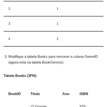
2
1
3
1
4
2
Modifique a tabela Books para remover a coluna GenreID
(agora está na tabela BookGenres):
Tabela Books (3FN):
BookID
Título
Ano
ISBN
“O Grande
978-