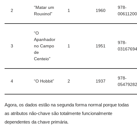
“Matar um
978-
2
1
1960
Rouxinol”
0061120
“O
Apanhador
978-
3
no Campo
1
1951
0316769
de
Centeio”
978-
4
“O Hobbit”
2
1937
0547928
Agora, os dados estão na segunda forma normal porque todas
as atributos não-chave são totalmente funcionalmente
dependentes da chave primária.