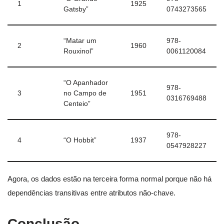
1
1925
Gatsby”
0743273565
“Matar um
978-
2
1960
Rouxinol”
0061120084
“O Apanhador
978-
3
no Campo de
1951
0316769488
Centeio”
978-
4
“O Hobbit”
1937
0547928227
Agora, os dados estão na terceira forma normal porque não há
dependências transitivas entre atributos não-chave.
Conclusão