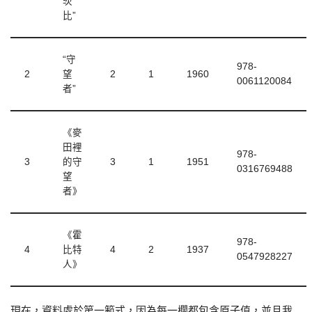
茨
比”
“守
978-
2
望
2
1
1960
0061120084
者”
《麥
田裡
978-
3
的守
3
1
1951
0316769488
望
者》
《霍
978-
4
比特
4
2
1937
0547928227
人》
現在，資料處於第一範式，因為每一欄都包含原子值，並且我