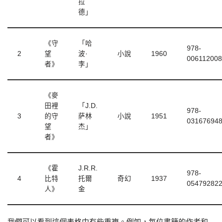
拉
德」
《守
「哈
978-
2
望
波·
小說
1960
00611200
者》
李」
《麥
田裡
「J.D.
978-
3
的守
萨林
小說
1951
03167694
望
杰」
者》
《霍
J.R.R.
978-
4
比特
托爾
奇幻
1937
05479282
人》
金
我們可以看到這個表格中有些重複。例如，每位書籍的作者和