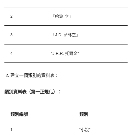
2
「哈波·李」
3
「J.D. 萨林杰」
4
“J.R.R. 托爾金”
建立一個類別的資料表：
類別資料表（第一正規化）：
類別編號
類別
1
“小說”