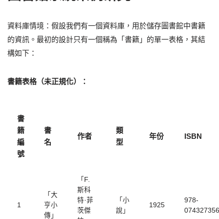
資料庫情境：假設我們有一個資料庫，用於儲存圖書館中書籍
的資訊。最初的設計只有一個稱為「書籍」的單一表格，其結
構如下：
書籍表格（未正規化）：
書
籍
書
類
作者
年份
ISBN
編
名
型
號
「F.
斯科
「大
特·菲
「小
978-
1
亨小
1925
茨傑
說」
07432735
傳」