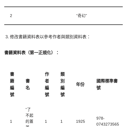
2
“奇幻”
修改書籍資料表以參考作者與類別資料表：
書籍資料表（第一正規化）：
書
作
類
籍
書
者
別
國際標準書
年份
編
名
編
編
號
號
號
號
“了
不起
978-
1
的蓋
1
1
1925
0743273565