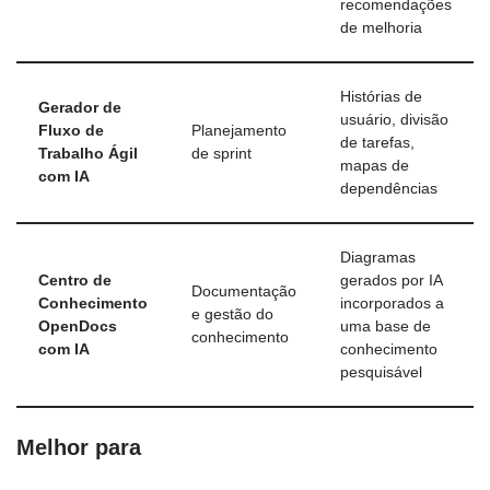
recomendações
de melhoria
Histórias de
Gerador de
usuário, divisão
Fluxo de
Planejamento
de tarefas,
Trabalho Ágil
de sprint
mapas de
com IA
dependências
Diagramas
Centro de
gerados por IA
Documentação
Conhecimento
incorporados a
e gestão do
OpenDocs
uma base de
conhecimento
com IA
conhecimento
pesquisável
Melhor para