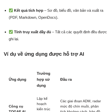
Kết quả tích hợp
– Sơ đồ, biểu đồ, văn bản và xuất ra
(PDF, Markdown, OpenDocs).
Tính truy xuất đầy đủ
– Tất cả các quyết định đều được
ghi lại.
Ví dụ về ứng dụng được hỗ trợ AI
Trường
Ứng dụng
hợp sử
Đầu ra
dụng
Lập kế
Các giai đoạn ADM, radar
hoạch
Công cụ
mức độ chín muồi, phân
kiến trúc
TOGAF AI
tích khoảng cách, bản đồ