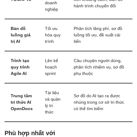
doanh
hành trình chuyển đổi
nghiệp
Bản đồ
Tối ưu
Phân tích lãng phí, sơ đồ
luồng giá
hóa quy
luồng tối ưu, đề xuất cải
trị AI
trình
tiến
Trình tạo
Lên kế
Câu chuyện người dùng,
quy trình
hoạch
phân tích nhiệm vụ, sơ đồ
Agile AI
sprint
phụ thuộc
Tài liệu
Trung tâm
Sơ đồ do AI tạo ra được
và quản
tri thức AI
nhúng trong cơ sở tri thức
lý tri
OpenDocs
có thể tìm kiếm
thức
Phù hợp nhất với