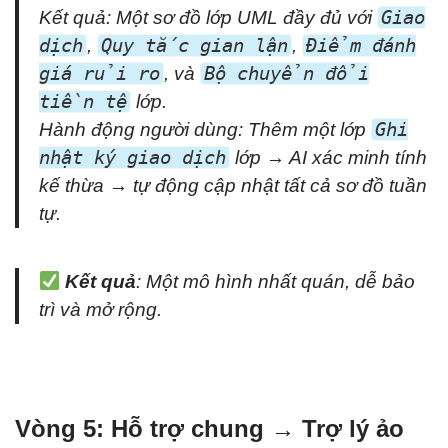
Kết quả: Một sơ đồ lớp UML đầy đủ với
Giao
dịch
,
Quy tắc gian lận
,
Điểm đánh
giá rủi ro
, và
Bộ chuyển đổi
tiền tệ
lớp.
Hành động người dùng: Thêm một lớp
Ghi
nhật ký giao dịch
lớp → AI xác minh tính
kế thừa → tự động cập nhật tất cả sơ đồ tuần
tự.
Kết quả
: Một mô hình nhất quán, dễ bảo
trì và mở rộng.
Vòng 5: Hỗ trợ chung → Trợ lý ảo