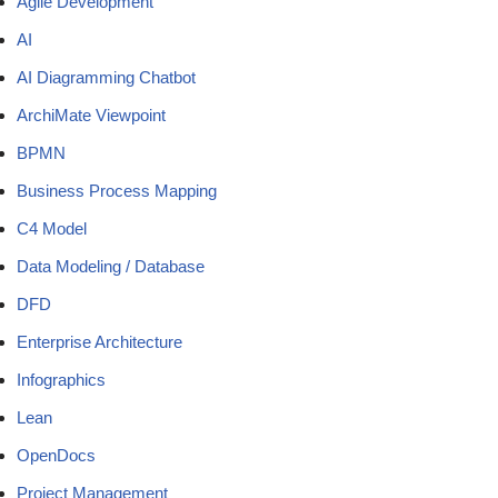
Agile Development
AI
AI Diagramming Chatbot
ArchiMate Viewpoint
BPMN
Business Process Mapping
C4 Model
Data Modeling / Database
DFD
Enterprise Architecture
Infographics
Lean
OpenDocs
Project Management