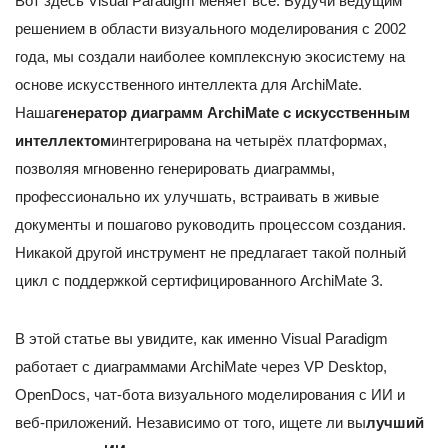
Вот здесь Visual Paradigm меняет всё. Будучи ведущим
решением в области визуального моделирования с 2002
года, мы создали наиболее комплексную экосистему на
основе искусственного интеллекта для ArchiMate.
Наша
генератор диаграмм ArchiMate с искусственным
интеллектом
интегрирована на четырёх платформах,
позволяя мгновенно генерировать диаграммы,
профессионально их улучшать, встраивать в живые
документы и пошагово руководить процессом создания.
Никакой другой инструмент не предлагает такой полный
цикл с поддержкой сертифицированного ArchiMate 3.
В этой статье вы увидите, как именно Visual Paradigm
работает с диаграммами ArchiMate через VP Desktop,
OpenDocs, чат-бота визуального моделирования с ИИ и
веб-приложений. Независимо от того, ищете ли вы
лучший