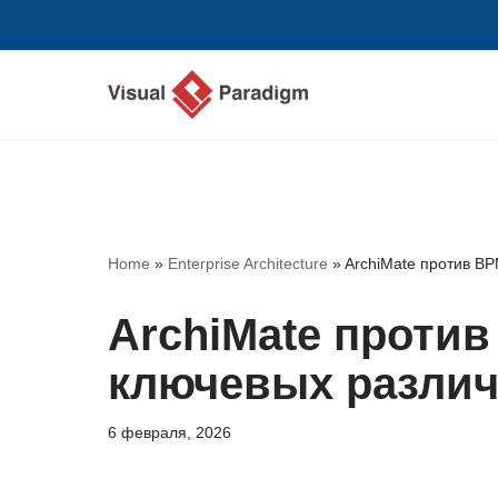
Перейти
к
содержимому
Home
»
Enterprise Architecture
»
ArchiMate против B
ArchiMate проти
ключевых разли
6 февраля, 2026