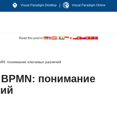
|
Visual Paradigm Desktop
Visual Paradigm Online
Read this post in:
PMN: понимание ключевых различий
в BPMN: понимание
чий