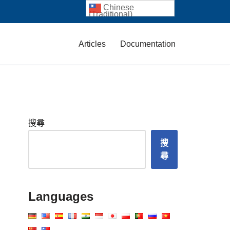
Chinese
(Traditional)
Articles
Documentation
搜尋
搜
尋
Languages