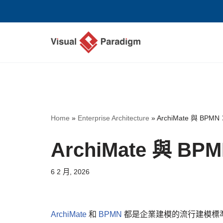
Skip
to
content
Home
»
Enterprise Architecture
»
ArchiMate 與 B
ArchiMate 與 
6 2 月, 2026
ArchiMate
和
BPMN
都是企業建模的流行建模標準。A