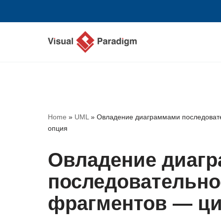
Перейти
к
содержимому
Home
»
UML
»
Овладение диаграммами последовате
опция
Овладение диаг
последовательно
фрагментов — ци