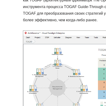
как TOGAF (архитектурный фреймворк The Ope
инструмента процесса TOGAF Guide-Through от
TOGAF для преобразования своих стратегий у
более эффективно, чем когда-либо ранее.