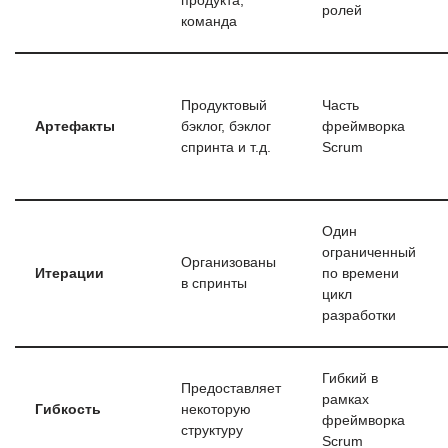
продукта,
ролей
команда
Продуктовый
Часть
Артефакты
бэклог, бэклог
фреймворка
спринта и т.д.
Scrum
Один
ограниченный
Организованы
Итерации
по времени
в спринты
цикл
разработки
Гибкий в
Предоставляет
рамках
Гибкость
некоторую
фреймворка
структуру
Scrum