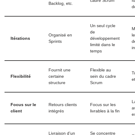
cadre Scrum
f
Backlog, etc.
d
Un seul cycle
M
de
Organisé en
le
Itérations
développement
Sprints
d
limité dans le
i
temps
Fournit une
Flexible au
T
Flexibilité
certaine
sein du cadre
et
structure
Scrum
L
Focus sur le
Retours clients
Focus sur les
a
client
intégrés
livrables à la fin
e
Livraison d’un
Se concentre