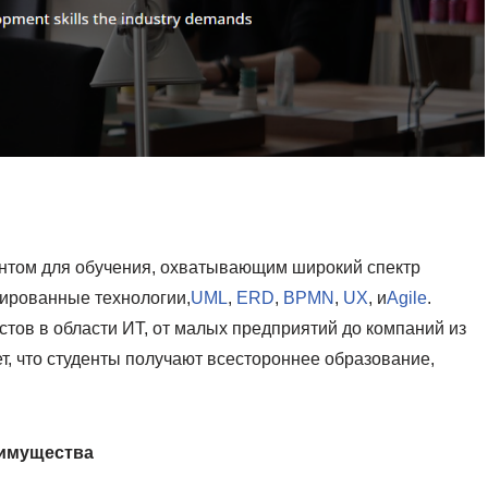
нтом для обучения, охватывающим широкий спектр
тированные технологии,
UML
,
ERD
,
BPMN
,
UX
, и
Agile
.
тов в области ИТ, от малых предприятий до компаний из
ует, что студенты получают всестороннее образование,
еимущества