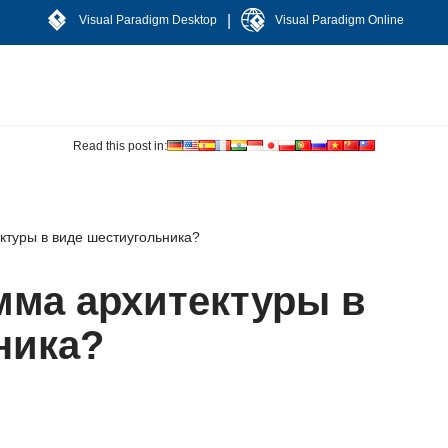
|
Visual Paradigm Desktop
Visual Paradigm Online
Read this post in:
ктуры в виде шестиугольника?
мма архитектуры в
ника?