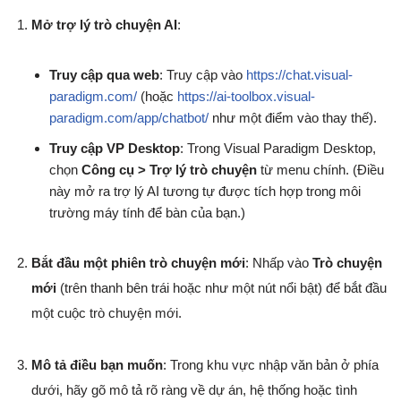
Mở trợ lý trò chuyện AI
:
Truy cập qua web
: Truy cập vào
https://chat.visual-
paradigm.com/
(hoặc
https://ai-toolbox.visual-
paradigm.com/app/chatbot/
như một điểm vào thay thế).
Truy cập VP Desktop
: Trong Visual Paradigm Desktop,
chọn
Công cụ > Trợ lý trò chuyện
từ menu chính. (Điều
này mở ra trợ lý AI tương tự được tích hợp trong môi
trường máy tính để bàn của bạn.)
Bắt đầu một phiên trò chuyện mới
: Nhấp vào
Trò chuyện
mới
(trên thanh bên trái hoặc như một nút nổi bật) để bắt đầu
một cuộc trò chuyện mới.
Mô tả điều bạn muốn
: Trong khu vực nhập văn bản ở phía
dưới, hãy gõ mô tả rõ ràng về dự án, hệ thống hoặc tình