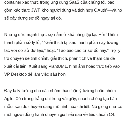
container xác thực trong ứng dụng SaaS của chúng tôi, bao
gồm xác thực JWT, kho người dùng và tích hợp OAuth”—và nó
sẽ xây dựng sơ đồ ngay tại đó.
Nhưng sức mạnh thực sự nằm ở khả năng lặp lại. Hỏi “Thêm
thành phần xử lý lỗi,” “Giải thích tại sao thành phần này tương
tác với cơ sở dữ liệu,” hoặc “Tạo báo cáo từ sơ đồ này.” Trợ lý
trò chuyện sẽ tinh chỉnh, giải thích, phân tích và thậm chí đề
xuất cải tiến. Xuất sang PlantUML, hình ảnh hoặc trực tiếp vào
VP Desktop để làm việc sâu hơn.
Đây là lý tưởng cho các nhóm thảo luận ý tưởng hoặc nhóm
Agile. Xóa trang trắng chỉ trong vài giây, nhanh chóng tạo bản
mẫu, sau đó chuyển sang mô hình hóa chi tiết. Nó giống như có
một người đồng hành chuyên gia hiểu sâu về tiêu chuẩn C4.