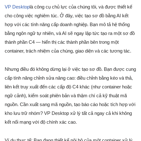
VP Desktop
là công cụ chủ lực của chúng tôi, và được thiết kế
cho công việc nghiêm túc. Ở đây, việc tạo sơ đồ bằng AI kết
hợp với các tính năng cấp doanh nghiệp. Bạn mô tả hệ thống
bằng ngôn ngữ tự nhiên, và AI sẽ ngay lập tức tạo ra một sơ đồ
thành phần C4 — hiển thị các thành phần bên trong một
container, trách nhiệm của chúng, giao diện và các tương tác.
Nhưng điều đó không dừng lại ở việc tạo sơ đồ. Bạn được cung
cấp tính năng chỉnh sửa nâng cao: điều chỉnh bằng kéo và thả,
liên kết truy xuất đến các cấp độ C4 khác (như container hoặc
ngữ cảnh), kiểm soát phiên bản và thậm chí cả kỹ thuật mã
nguồn. Cần xuất sang mã nguồn, tạo báo cáo hoặc tích hợp với
kho lưu trữ nhóm? VP Desktop xử lý tất cả ngay cả khi không
kết nối mạng với độ chính xác cao.
Ví dụ thực tế: Bạn đang thiết kế nội bộ của một container xử lý