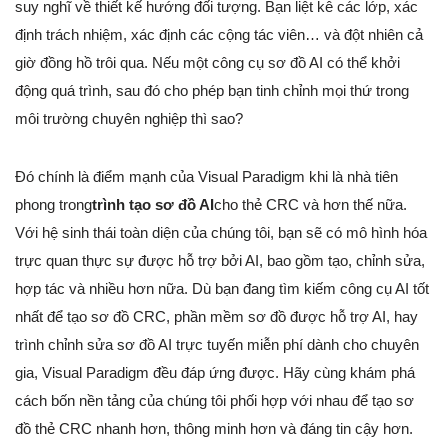
suy nghĩ về thiết kế hướng đối tượng. Bạn liệt kê các lớp, xác
định trách nhiệm, xác định các cộng tác viên… và đột nhiên cả
giờ đồng hồ trôi qua. Nếu một công cụ sơ đồ AI có thể khởi
động quá trình, sau đó cho phép bạn tinh chỉnh mọi thứ trong
môi trường chuyên nghiệp thì sao?
Đó chính là điểm mạnh của Visual Paradigm khi là nhà tiên
phong trong
trình tạo sơ đồ AI
cho thẻ CRC và hơn thế nữa.
Với hệ sinh thái toàn diện của chúng tôi, bạn sẽ có mô hình hóa
trực quan thực sự được hỗ trợ bởi AI, bao gồm tạo, chỉnh sửa,
hợp tác và nhiều hơn nữa. Dù bạn đang tìm kiếm công cụ AI tốt
nhất để tạo sơ đồ CRC, phần mềm sơ đồ được hỗ trợ AI, hay
trình chỉnh sửa sơ đồ AI trực tuyến miễn phí dành cho chuyên
gia, Visual Paradigm đều đáp ứng được. Hãy cùng khám phá
cách bốn nền tảng của chúng tôi phối hợp với nhau để tạo sơ
đồ thẻ CRC nhanh hơn, thông minh hơn và đáng tin cậy hơn.