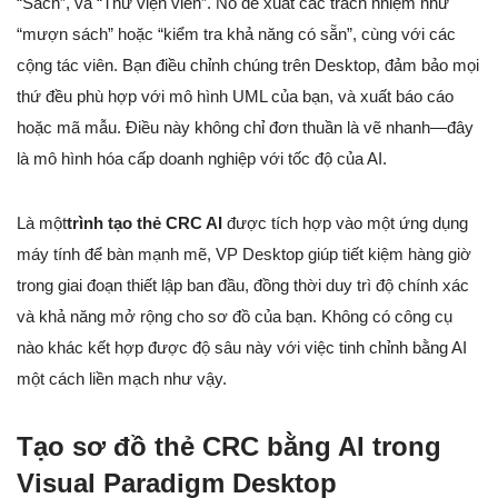
“Sách”, và “Thư viện viên”. Nó đề xuất các trách nhiệm như
“mượn sách” hoặc “kiểm tra khả năng có sẵn”, cùng với các
cộng tác viên. Bạn điều chỉnh chúng trên Desktop, đảm bảo mọi
thứ đều phù hợp với mô hình UML của bạn, và xuất báo cáo
hoặc mã mẫu. Điều này không chỉ đơn thuần là vẽ nhanh—đây
là mô hình hóa cấp doanh nghiệp với tốc độ của AI.
Là một
trình tạo thẻ CRC AI
được tích hợp vào một ứng dụng
máy tính để bàn mạnh mẽ, VP Desktop giúp tiết kiệm hàng giờ
trong giai đoạn thiết lập ban đầu, đồng thời duy trì độ chính xác
và khả năng mở rộng cho sơ đồ của bạn. Không có công cụ
nào khác kết hợp được độ sâu này với việc tinh chỉnh bằng AI
một cách liền mạch như vậy.
Tạo sơ đồ thẻ CRC bằng AI trong
Visual Paradigm Desktop