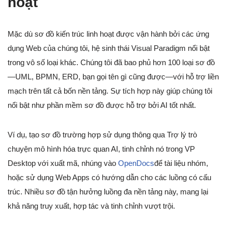
hoạt
Mặc dù sơ đồ kiến trúc linh hoạt được vận hành bởi các ứng
dụng Web của chúng tôi, hệ sinh thái Visual Paradigm nổi bật
trong vô số loại khác. Chúng tôi đã bao phủ hơn 100 loại sơ đồ
—UML, BPMN, ERD, bạn gọi tên gì cũng được—với hỗ trợ liền
mạch trên tất cả bốn nền tảng. Sự tích hợp này giúp chúng tôi
nổi bật như phần mềm sơ đồ được hỗ trợ bởi AI tốt nhất.
Ví dụ, tạo sơ đồ trường hợp sử dụng thông qua Trợ lý trò
chuyện mô hình hóa trực quan AI, tinh chỉnh nó trong VP
Desktop với xuất mã, nhúng vào
OpenDocs
để tài liệu nhóm,
hoặc sử dụng Web Apps có hướng dẫn cho các luồng có cấu
trúc. Nhiều sơ đồ tận hưởng luồng đa nền tảng này, mang lại
khả năng truy xuất, hợp tác và tinh chỉnh vượt trội.