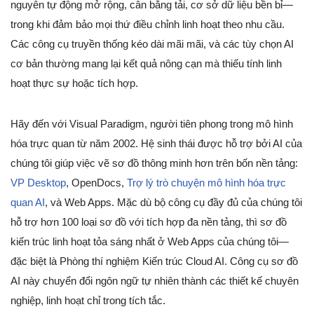
nguyên tự động mở rộng, cân bằng tải, cơ sở dữ liệu bền bỉ—
trong khi đảm bảo mọi thứ điều chỉnh linh hoạt theo nhu cầu.
Các công cụ truyền thống kéo dài mãi mãi, và các tùy chọn AI
cơ bản thường mang lại kết quả nông cạn mà thiếu tính linh
hoạt thực sự hoặc tích hợp.
Hãy đến với Visual Paradigm, người tiên phong trong mô hình
hóa trực quan từ năm 2002. Hệ sinh thái được hỗ trợ bởi AI của
chúng tôi giúp việc vẽ sơ đồ thông minh hơn trên bốn nền tảng:
VP Desktop
, OpenDocs,
Trợ lý trò chuyện mô hình hóa trực
quan AI
, và Web Apps. Mặc dù bộ công cụ đầy đủ của chúng tôi
hỗ trợ hơn 100 loại sơ đồ với tích hợp đa nền tảng, thì sơ đồ
kiến trúc linh hoạt tỏa sáng nhất ở Web Apps của chúng tôi—
đặc biệt là Phòng thí nghiệm Kiến trúc Cloud AI. Công cụ sơ đồ
AI này chuyển đổi ngôn ngữ tự nhiên thành các thiết kế chuyên
nghiệp, linh hoạt chỉ trong tích tắc.