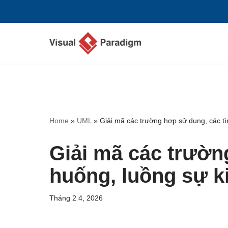
Chuyển
tới
nội
dung
Home
»
UML
»
Giải mã các trường hợp sử dụng, các t
Giải mã các trườn
huống, luồng sự k
Tháng 2 4, 2026