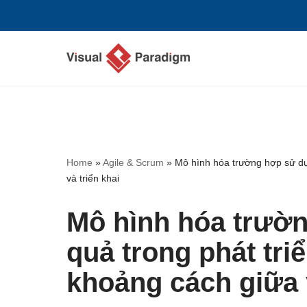
Chuyển
tới
nội
dung
Home
»
Agile & Scrum
»
Mô hình hóa trường hợp sử dụn
và triển khai
Mô hình hóa trườ
quả trong phát tri
khoảng cách giữa y