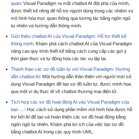
quan
: Visual Paradigm ra mắt chatbot AI đột phá của mình,
được thiết kế riêng để hỗ trợ người dùng trong các nhiệm vụ
mô hình hóa trực quan thông qua tương tác bằng ngôn ngữ
tự nhiên và hướng dẫn thông minh.
Giới thiệu chatbot AI của Visual Paradigm: Hỗ trợ thiết kế
thông minh
: Khám phá cách chatbot AI của Visual Paradigm
nâng cao quy trình thiết kế bằng cách cung cấp các gợi ý
thời gian thực và tự động hóa các tác vụ lặp lại.
Thành thạo các sơ đồ tuần tự với Visual Paradigm: Hướng
dẫn chatbot AI
: Một hướng dẫn thân thiện với người mới sử
dụng Visual Paradigm để tạo sơ đồ tuần tự, được minh họa
qua một ví dụ thực tế về chatbot thương mại điện tử.
Tích hợp các sơ đồ hoạt động AI vào Visual Paradigm của
bạn …
: Học cách sử dụng phần mềm mô hình hóa được hỗ
trợ bởi AI để tạo và hoàn thiện các sơ đồ hoạt động bằng
ngôn ngữ tự nhiên. Khám phá lợi ích của việc tạo sơ đồ
bằng chatbot AI trong các quy trình UML.