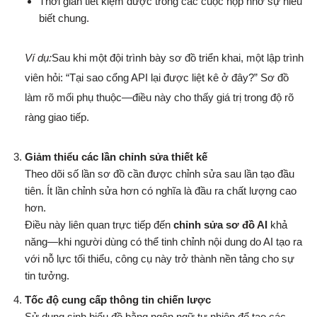
Thời gian tiết kiệm được trong các cuộc họp nhờ sự hiểu
biết chung.
Ví dụ:
Sau khi một đội trình bày sơ đồ triển khai, một lập trình
viên hỏi: “Tại sao cổng API lại được liệt kê ở đây?” Sơ đồ
làm rõ mối phụ thuộc—điều này cho thấy giá trị trong độ rõ
ràng giao tiếp.
Giảm thiểu các lần chỉnh sửa thiết kế
Theo dõi số lần sơ đồ cần được chỉnh sửa sau lần tạo đầu
tiên. Ít lần chỉnh sửa hơn có nghĩa là đầu ra chất lượng cao
hơn.
Điều này liên quan trực tiếp đến
chỉnh sửa sơ đồ AI
khả
năng—khi người dùng có thể tinh chỉnh nội dung do AI tạo ra
với nỗ lực tối thiểu, công cụ này trở thành nền tảng cho sự
tin tưởng.
Tốc độ cung cấp thông tin chiến lược
Sử dụng sinh biểu đồ bằng ngôn ngữ tự nhiên để tạo các