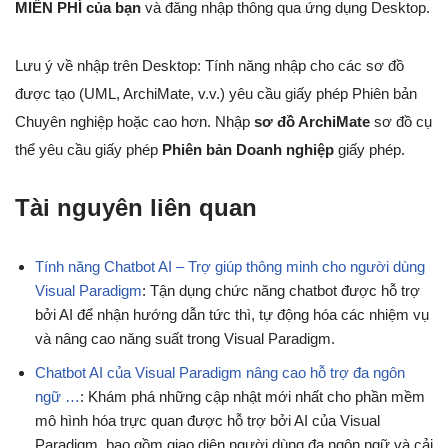
MIỄN PHÍ của bạn
và đăng nhập thông qua ứng dụng Desktop.
Lưu ý về nhập trên Desktop: Tính năng nhập cho các sơ đồ
được tạo (UML, ArchiMate, v.v.) yêu cầu giấy phép Phiên bản
Chuyên nghiệp hoặc cao hơn. Nhập
sơ đồ ArchiMate
sơ đồ cụ
thể yêu cầu giấy phép
Phiên bản Doanh nghiệp
giấy phép.
Tài nguyên liên quan
Tính năng Chatbot AI – Trợ giúp thông minh cho người dùng
Visual Paradigm
: Tận dụng chức năng chatbot được hỗ trợ
bởi AI để nhận hướng dẫn tức thì, tự động hóa các nhiệm vụ
và nâng cao năng suất trong Visual Paradigm.
Chatbot AI của Visual Paradigm nâng cao hỗ trợ đa ngôn
ngữ …
: Khám phá những cập nhật mới nhất cho phần mềm
mô hình hóa trực quan được hỗ trợ bởi AI của Visual
Paradigm, bao gồm giao diện người dùng đa ngôn ngữ và cải