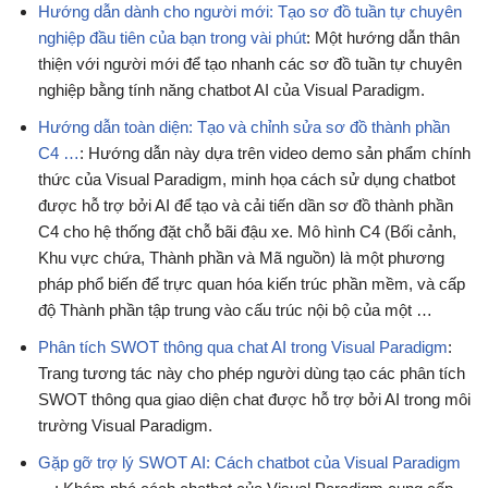
Hướng dẫn dành cho người mới: Tạo sơ đồ tuần tự chuyên
nghiệp đầu tiên của bạn trong vài phút
: Một hướng dẫn thân
thiện với người mới để tạo nhanh các sơ đồ tuần tự chuyên
nghiệp bằng tính năng chatbot AI của Visual Paradigm.
Hướng dẫn toàn diện: Tạo và chỉnh sửa sơ đồ thành phần
C4 …
: Hướng dẫn này dựa trên video demo sản phẩm chính
thức của Visual Paradigm, minh họa cách sử dụng chatbot
được hỗ trợ bởi AI để tạo và cải tiến dần sơ đồ thành phần
C4 cho hệ thống đặt chỗ bãi đậu xe. Mô hình C4 (Bối cảnh,
Khu vực chứa, Thành phần và Mã nguồn) là một phương
pháp phổ biến để trực quan hóa kiến trúc phần mềm, và cấp
độ Thành phần tập trung vào cấu trúc nội bộ của một …
Phân tích SWOT thông qua chat AI trong Visual Paradigm
:
Trang tương tác này cho phép người dùng tạo các phân tích
SWOT thông qua giao diện chat được hỗ trợ bởi AI trong môi
trường Visual Paradigm.
Gặp gỡ trợ lý SWOT AI: Cách chatbot của Visual Paradigm