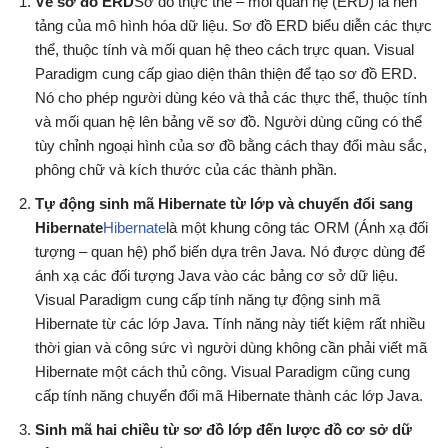
Vẽ sơ đồ ERD
Sơ đồ thực thể – mối quan hệ (ERD) là nền
tảng của mô hình hóa dữ liệu. Sơ đồ ERD biểu diễn các thực
thể, thuộc tính và mối quan hệ theo cách trực quan. Visual
Paradigm cung cấp giao diện thân thiện để tạo sơ đồ ERD.
Nó cho phép người dùng kéo và thả các thực thể, thuộc tính
và mối quan hệ lên bảng vẽ sơ đồ. Người dùng cũng có thể
tùy chỉnh ngoại hình của sơ đồ bằng cách thay đổi màu sắc,
phông chữ và kích thước của các thành phần.
Tự động sinh mã Hibernate từ lớp và chuyển đổi sang
Hibernate
Hibernate
là một khung công tác ORM (Ánh xạ đối
tượng – quan hệ) phổ biến dựa trên Java. Nó được dùng để
ánh xạ các đối tượng Java vào các bảng cơ sở dữ liệu.
Visual Paradigm cung cấp tính năng tự động sinh mã
Hibernate từ các lớp Java. Tính năng này tiết kiệm rất nhiều
thời gian và công sức vì người dùng không cần phải viết mã
Hibernate một cách thủ công. Visual Paradigm cũng cung
cấp tính năng chuyển đổi mã Hibernate thành các lớp Java.
Sinh mã hai chiều từ sơ đồ lớp đến lược đồ cơ sở dữ