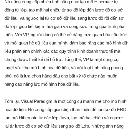
Nó cũng cung cấp nhiều tính năng như tạo mã Hibernate tự
động từ lớp, tạo mã hai chiều từ sơ đồ lớp đến lược đồ cơ sở
dữ liệu, và ngược lại từ cơ sở dữ liệu sang lược đồ rồi đến sơ
đồ lớp, giúp tiết kiệm thời gian và công sức trong quá trình phát
triển. Với VP, người dùng có thể dễ dàng trực quan hóa cấu trúc
và mối quan hệ dữ liệu của mình, đảm bảo rằng các mô hình dữ
liệu phản ánh chính xác các quy trình kinh doanh thực tế mà
chúng được thiết kế để hỗ trợ. Tổng thể, VP là một công cụ
tuyệt vời cho mô hình hóa dữ liệu, và với loạt tính năng phong
phú, nó là lựa chọn hàng đầu cho bất kỳ tổ chức nào muốn
nâng cao năng lực mô hình hóa dữ liệu.
Tóm lại, Visual Paradigm là một công cụ mạnh mẽ cho mô hình
hóa dữ liệu. Nó cung cấp giao diện thân thiện để tạo sơ đồ ERD,
tạo mã Hibernate từ các lớp Java, tạo mã hai chiều và ngược
lại từ lược đồ cơ sở dữ liệu sang sơ đồ Lớp. Những tính năng