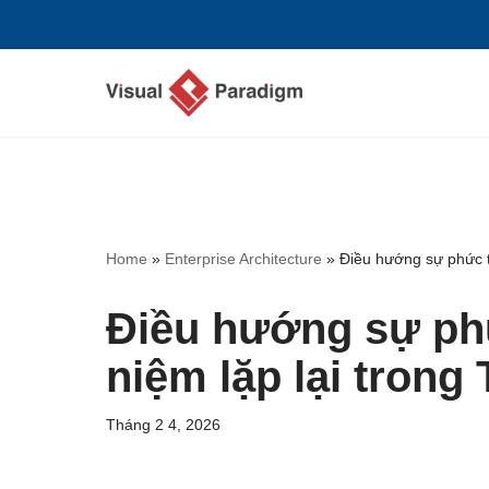
Chuyển
tới
nội
dung
Home
»
Enterprise Architecture
»
Điều hướng sự phức t
Điều hướng sự phứ
niệm lặp lại tron
Tháng 2 4, 2026