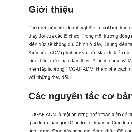
Giới thiệu
Thế giới kiến trúc doanh nghiệp là một bức tran
thay đổi của các tổ chức. Trong môi trường động n
kiến trúc sẽ không đủ. Chính ở đây, Khung kiến
Kiến trúc (ADM) phát huy vai trò. Mặc dù biểu đồ
kiểu thác nước ban đầu, thực tế lại linh hoạt và lặ
niệm lặp lại trong TOGAF ADM, khám phá cách nó
với những thay đổi.
Các nguyên tắc cơ b
TOGAF ADM là một phương pháp toàn diện để phát
giai đoạn, bao gồm Giai đoạn chuẩn bị, Giai đoạn
tính từ giai đoạn này sang giai đoạn khác, điều qu