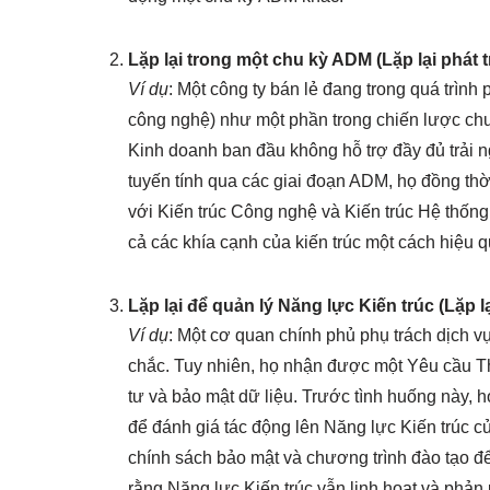
Lặp lại trong một chu kỳ ADM (Lặp lại phát tr
Ví dụ
: Một công ty bán lẻ đang trong quá trình
công nghệ) như một phần trong chiến lược chuy
Kinh doanh ban đầu không hỗ trợ đầy đủ trải 
tuyến tính qua các giai đoạn ADM, họ đồng thời 
với Kiến trúc Công nghệ và Kiến trúc Hệ thống 
cả các khía cạnh của kiến trúc một cách hiệu q
Lặp lại để quản lý Năng lực Kiến trúc (Lặp l
Ví dụ
: Một cơ quan chính phủ phụ trách dịch v
chắc. Tuy nhiên, họ nhận được một Yêu cầu T
tư và bảo mật dữ liệu. Trước tình huống này, h
để đánh giá tác động lên Năng lực Kiến trúc củ
chính sách bảo mật và chương trình đào tạo để
rằng Năng lực Kiến trúc vẫn linh hoạt và phản