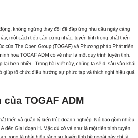
h động, không ngừng thay đổi để đáp ứng nhu cầu ngày càng
ày, một cách tiếp cận cứng nhắc, tuyến tính trong phát triển
 trúc của The Open Group (TOGAF) và Phương pháp Phát triển
 minh họa TOGAF ADM có vẻ như là một quy trình tuyến tính,
p lại hơn nhiều. Trong bài viết này, chúng ta sẽ đi sâu vào khái
 giúp tổ chức điều hướng sự phức tạp và thích nghi hiệu quả
ản của TOGAF ADM
 triển và quản lý kiến trúc doanh nghiệp. Nó bao gồm nhiều
 A đến Giai đoạn H. Mặc dù có vẻ như là một tiến trình tuyến
an trọng là phải hiểu rằng sự tuyến tính bề ngoài này chỉ là