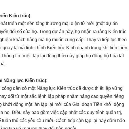
iển Kiến trúc):
 phát triển một nền tảng thương mại điện tử mới (một dự án
ển đổi số của họ. Trong dự án này, họ nhận ra rằng Kiến trúc
nghiệm khách hàng mà họ muốn cung cấp. Thay vì tiếp tục theo
quay lại và tinh chỉnh Kiến trúc Kinh doanh trong khi tiến triển
Thông tin. Việc lặp lại đồng thời này giúp họ đồng bộ hóa tất
uả.
ại Năng lực Kiến trúc):
ụ công dân có một Năng lực Kiến trúc đã được thiết lập vững
hay đổi từ một sắc lệnh lập pháp nhằm nâng cao quyền riêng
ọ khởi động một lần lặp lại mới của Giai đoạn Tiền khởi động
a họ. Điều này bao gồm việc cập nhật các quy trình quản trị,
 tuân thủ các yêu cầu mới. Cách tiếp cận lặp lại này đảm bảo
 ứng kịp với những thay đổi bên ngoài.