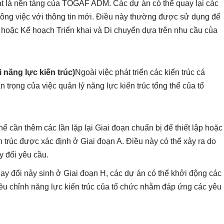
oạt là nền tảng của TOGAF ADM. Các dự án có thể quay lại các
công việc với thông tin mới. Điều này thường được sử dụng để
hi hoặc Kế hoạch Triển khai và Di chuyển dựa trên nhu cầu của
i năng lực kiến trúc)
Ngoài việc phát triển các kiến trúc cá
rọng của việc quản lý năng lực kiến trúc tổng thể của tổ
hể cần thêm các lần lặp lại Giai đoạn chuẩn bị để thiết lập hoặc
ến trúc được xác định ở Giai đoạn A. Điều này có thể xảy ra do
y đổi yêu cầu.
hay đổi nảy sinh ở Giai đoạn H, các dự án có thể khởi động các
điều chỉnh năng lực kiến trúc của tổ chức nhằm đáp ứng các yêu