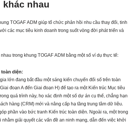
ại khác nhau
 khung TOGAF ADM giúp tổ chức phản hồi nhu cầu thay đổi, tinh
ới các mục tiêu kinh doanh trong suốt vòng đời phát triển và
ác nhau trong khung TOGAF ADM bằng một số ví dụ thực tế:
 toàn diện:
gia lớn đang bắt đầu một sáng kiến chuyển đổi số trên toàn
iai đoạn A đến Giai đoạn H) để tạo ra một Kiến trúc Mục tiêu
rong quá trình này, họ xác định một số dự án cụ thể, chẳng hạn
khách hàng (CRM) mới và nâng cấp hạ tầng trung tâm dữ liệu.
óp phần vào bức tranh Kiến trúc toàn diện. Ngoài ra, một trong
 nhằm giải quyết các vấn đề an ninh mạng, dẫn đến việc khởi