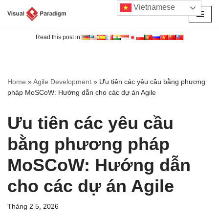
Vietnamese
Chuyển
tới
Read this post in:
nội
dung
Home
»
Agile Development
»
Ưu tiên các yêu cầu bằng phương
pháp MoSCoW: Hướng dẫn cho các dự án Agile
Ưu tiên các yêu cầu
bằng phương pháp
MoSCoW: Hướng dẫn
cho các dự án Agile
Tháng 2 5, 2026