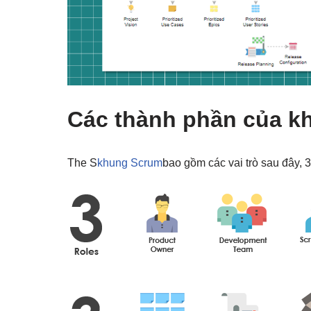
Các thành phần của k
The S
khung Scrum
bao gồm các vai trò sau đây, 3