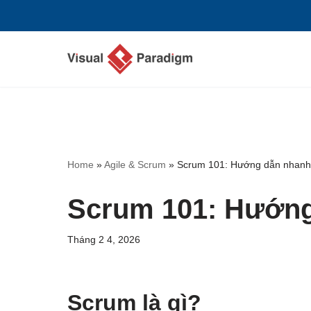
Chuyển
tới
nội
dung
Home
»
Agile & Scrum
»
Scrum 101: Hướng dẫn nhanh
Scrum 101: Hướng
Tháng 2 4, 2026
Scrum là gì?