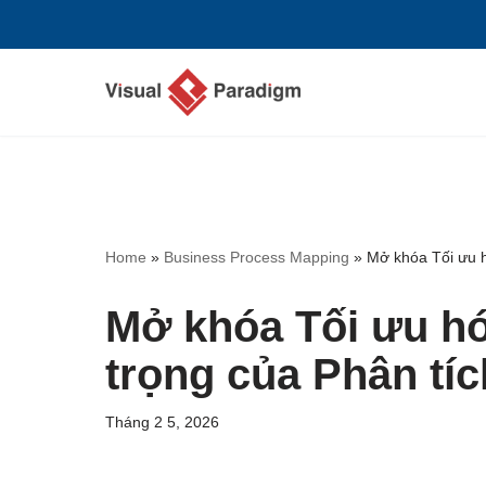
Chuyển
tới
nội
dung
Home
»
Business Process Mapping
»
Mở khóa Tối ưu h
Mở khóa Tối ưu hó
trọng của Phân tíc
Tháng 2 5, 2026