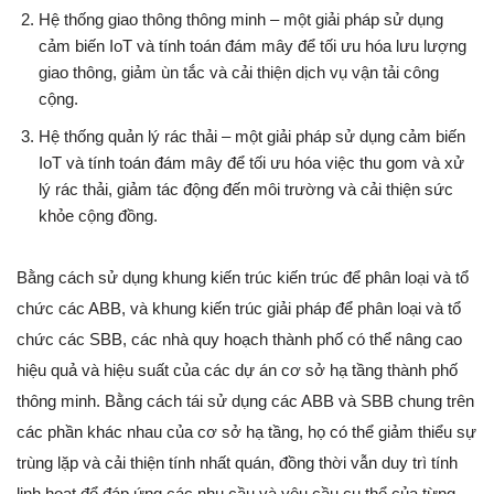
Hệ thống giao thông thông minh – một giải pháp sử dụng
cảm biến IoT và tính toán đám mây để tối ưu hóa lưu lượng
giao thông, giảm ùn tắc và cải thiện dịch vụ vận tải công
cộng.
Hệ thống quản lý rác thải – một giải pháp sử dụng cảm biến
IoT và tính toán đám mây để tối ưu hóa việc thu gom và xử
lý rác thải, giảm tác động đến môi trường và cải thiện sức
khỏe cộng đồng.
Bằng cách sử dụng khung kiến trúc kiến trúc để phân loại và tổ
chức các ABB, và khung kiến trúc giải pháp để phân loại và tổ
chức các SBB, các nhà quy hoạch thành phố có thể nâng cao
hiệu quả và hiệu suất của các dự án cơ sở hạ tầng thành phố
thông minh. Bằng cách tái sử dụng các ABB và SBB chung trên
các phần khác nhau của cơ sở hạ tầng, họ có thể giảm thiểu sự
trùng lặp và cải thiện tính nhất quán, đồng thời vẫn duy trì tính
linh hoạt để đáp ứng các nhu cầu và yêu cầu cụ thể của từng