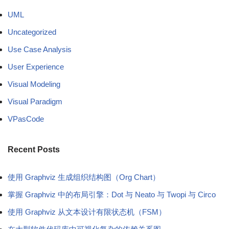
UML
Uncategorized
Use Case Analysis
User Experience
Visual Modeling
Visual Paradigm
VPasCode
Recent Posts
使用 Graphviz 生成组织结构图（Org Chart）
掌握 Graphviz 中的布局引擎：Dot 与 Neato 与 Twopi 与 Circo
使用 Graphviz 从文本设计有限状态机（FSM）