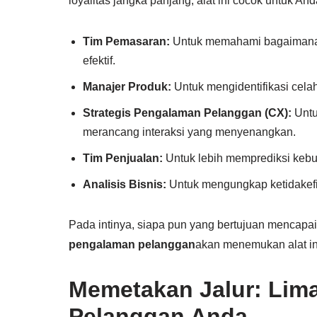
loyalitas jangka panjang, alat ini cocok untuk And
Tim Pemasaran:
Untuk memahami bagaimana 
efektif.
Manajer Produk:
Untuk mengidentifikasi cela
Strategis Pengalaman Pelanggan (CX):
Untu
merancang interaksi yang menyenangkan.
Tim Penjualan:
Untuk lebih memprediksi kebu
Analisis Bisnis:
Untuk mengungkap ketidakef
Pada intinya, siapa pun yang bertujuan mencapa
pengalaman pelanggan
akan menemukan alat ini
Memetakan Jalur: Lima
Pelanggan Anda