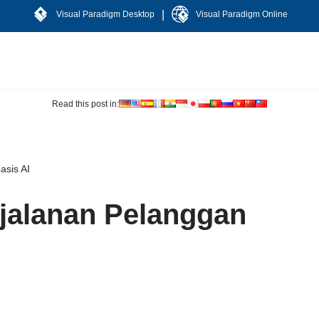
|
Visual Paradigm Desktop
Visual Paradigm Online
Read this post in:
asis AI
jalanan Pelanggan