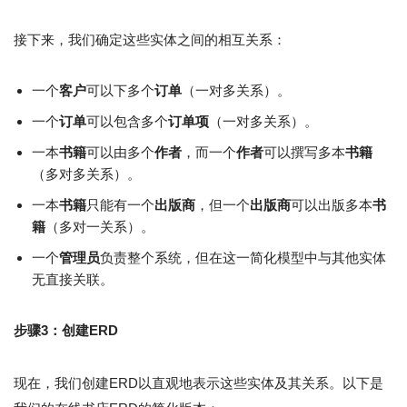
接下来，我们确定这些实体之间的相互关系：
一个
客户
可以下多个
订单
（一对多关系）。
一个
订单
可以包含多个
订单项
（一对多关系）。
一本
书籍
可以由多个
作者
，而一个
作者
可以撰写多本
书籍
（多对多关系）。
一本
书籍
只能有一个
出版商
，但一个
出版商
可以出版多本
书
籍
（多对一关系）。
一个
管理员
负责整个系统，但在这一简化模型中与其他实体
无直接关联。
步骤3：创建ERD
现在，我们创建ERD以直观地表示这些实体及其关系。以下是