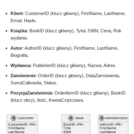
Klient
: CustomerID (klucz główny), FirstName, LastName,
Email, Hasło.
Książka
: BookID (klucz główny), Tytuł, ISBN, Cena, Rok
wydania.
Autor
: AuthorID (klucz główny), FirstName, LastName,
Biografia.
Wydawca
: PublisherID (klucz główny), Nazwa, Adres.
Zamówienie
: OrderID (klucz główny), DataZamówienia,
SumaCałkowita, Status.
PozycjaZamówienia
: OrderItemID (klucz główny), BookID
(klucz obcy), Ilość, KwotaCzęściowa.