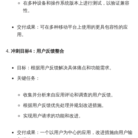
在多种设备和操作系统版本上进行测试，以验证兼容
性。
交付成果：可在多种移动平台上使用的更具包容性的应
用。
冲刺目标4：用户反馈整合
目标：根据用户反馈解决具体痛点和功能需求。
关键任务：
收集并分析来自应用评论和调查的用户反馈。
根据用户反馈优先处理并规划改进措施。
实现用户请求的功能和改进。
交付成果：一个以用户为中心的应用，改进措施由用户输