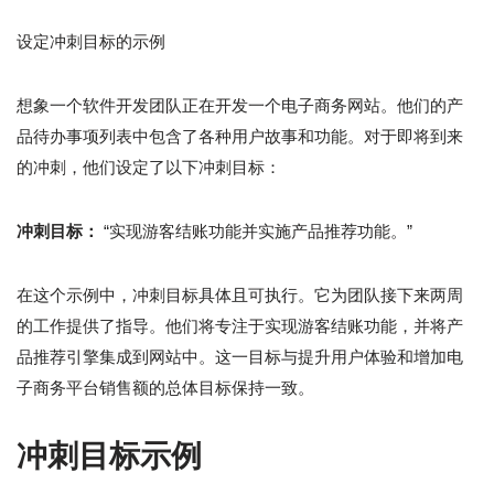
设定冲刺目标的示例
想象一个软件开发团队正在开发一个电子商务网站。他们的产
品待办事项列表中包含了各种用户故事和功能。对于即将到来
的冲刺，他们设定了以下冲刺目标：
冲刺目标：
“实现游客结账功能并实施产品推荐功能。”
在这个示例中，冲刺目标具体且可执行。它为团队接下来两周
的工作提供了指导。他们将专注于实现游客结账功能，并将产
品推荐引擎集成到网站中。这一目标与提升用户体验和增加电
子商务平台销售额的总体目标保持一致。
冲刺目标示例