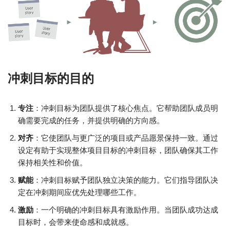
冲刺目标的目的
专注
：冲刺目标为团队提供了核心焦点。它帮助团队成员明
确需要完成的任务，并提供明确的方向感。
对齐
：它使团队与更广泛的项目或产品愿景保持一致。通过
设定有助于实现整体项目目标的冲刺目标，团队确保其工作
保持相关性和价值。
赋能
：冲刺目标赋予团队独立决策的能力。它们指导团队决
定在冲刺期间应优先处理哪些工作。
激励
：一个明确的冲刺目标具有激励作用。当团队成功达成
目标时，会带来使命感和成就感。