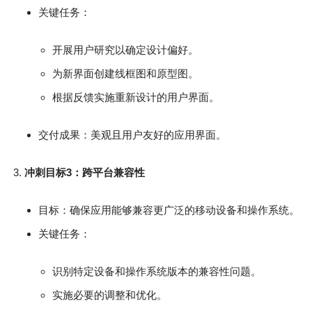
关键任务：
开展用户研究以确定设计偏好。
为新界面创建线框图和原型图。
根据反馈实施重新设计的用户界面。
交付成果：美观且用户友好的应用界面。
冲刺目标3：跨平台兼容性
目标：确保应用能够兼容更广泛的移动设备和操作系统。
关键任务：
识别特定设备和操作系统版本的兼容性问题。
实施必要的调整和优化。