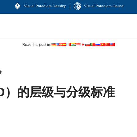
|
Visual Paradigm Desktop
Visual Paradigm Online
Read this post in:
准
D）的层级与分级标准