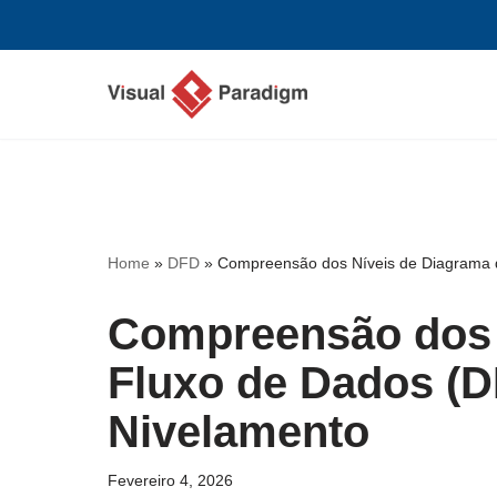
Avançar
para
o
conteúdo
Home
»
DFD
»
Compreensão dos Níveis de Diagrama d
Compreensão dos 
Fluxo de Dados (DF
Nivelamento
Fevereiro 4, 2026