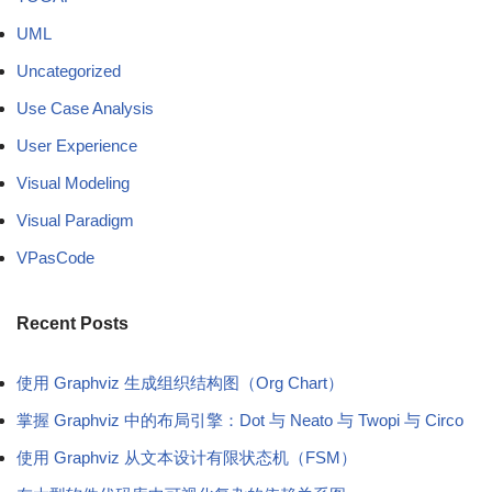
UML
Uncategorized
Use Case Analysis
User Experience
Visual Modeling
Visual Paradigm
VPasCode
Recent Posts
使用 Graphviz 生成组织结构图（Org Chart）
掌握 Graphviz 中的布局引擎：Dot 与 Neato 与 Twopi 与 Circo
使用 Graphviz 从文本设计有限状态机（FSM）