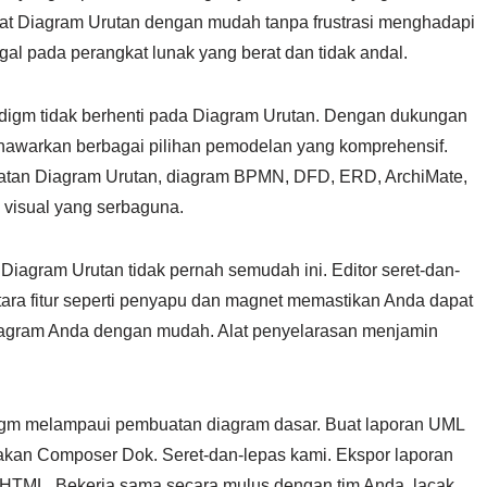
t Diagram Urutan dengan mudah tanpa frustrasi menghadapi
al pada perangkat lunak yang berat dan tidak andal.
digm tidak berhenti pada Diagram Urutan. Dengan dukungan
menawarkan berbagai pilihan pemodelan yang komprehensif.
atan Diagram Urutan, diagram BPMN, DFD, ERD, ArchiMate,
 visual yang serbaguna.
iagram Urutan tidak pernah semudah ini. Editor seret-dan-
ra fitur seperti penyapu dan magnet memastikan Anda dapat
gram Anda dengan mudah. Alat penyelarasan menjamin
igm melampaui pembuatan diagram dasar. Buat laporan UML
an Composer Dok. Seret-dan-lepas kami. Ekspor laporan
u HTML. Bekerja sama secara mulus dengan tim Anda, lacak