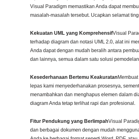
Visual Paradigm memastikan Anda dapat membua
masalah-masalah tersebut. Ucapkan selamat tingg
Kekuatan UML yang Komprehensif
Visual Para
terhadap diagram dan notasi UML 2.0, alat ini 
Anda dapat dengan mudah beralih antara pembu
dan lainnya, semua dalam satu solusi pemodelan
Kesederhanaan Bertemu Keakuratan
Membuat D
lepas kami menyederhanakan prosesnya, sementa
menambahkan dan menghapus elemen dalam dia
diagram Anda tetap terlihat rapi dan profesional.
Fitur Pendukung yang Berlimpah
Visual Parad
dan berbagai dokumen dengan mudah menggunak
Anda ke berbagai format seperti Word, PDF, ata