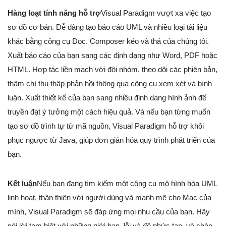
Hàng loạt tính năng hỗ trợ
Visual Paradigm vượt xa việc tạo
sơ đồ cơ bản. Dễ dàng tạo báo cáo UML và nhiều loại tài liệu
khác bằng công cụ Doc. Composer kéo và thả của chúng tôi.
Xuất báo cáo của bạn sang các định dạng như Word, PDF hoặc
HTML. Hợp tác liền mạch với đội nhóm, theo dõi các phiên bản,
thậm chí thu thập phản hồi thông qua công cụ xem xét và bình
luận. Xuất thiết kế của bạn sang nhiều định dạng hình ảnh để
truyền đạt ý tưởng một cách hiệu quả. Và nếu bạn từng muốn
tạo sơ đồ trình tự từ mã nguồn, Visual Paradigm hỗ trợ khôi
phục ngược từ Java, giúp đơn giản hóa quy trình phát triển của
bạn.
Kết luận
Nếu bạn đang tìm kiếm một công cụ mô hình hóa UML
linh hoạt, thân thiện với người dùng và mạnh mẽ cho Mac của
mình, Visual Paradigm sẽ đáp ứng mọi nhu cầu của bạn. Hãy
nói lời tạm biệt với những giới hạn, lỗi và độ phức tạp, và chào