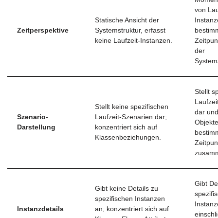
von Lau
Statische Ansicht der
Instan
Zeitperspektive
Systemstruktur, erfasst
bestim
keine Laufzeit-Instanzen.
Zeitpu
der
System
Stellt s
Laufzei
Stellt keine spezifischen
dar und
Szenario-
Laufzeit-Szenarien dar;
Objekt
Darstellung
konzentriert sich auf
bestim
Klassenbeziehungen.
Zeitpun
zusamm
Gibt De
Gibt keine Details zu
spezifi
spezifischen Instanzen
Instanz
Instanzdetails
an; konzentriert sich auf
einschli