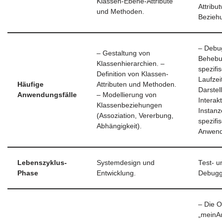
Klassen-Ebene-Attribute
Attribu
und Methoden.
Bezieh
– Debu
– Gestaltung von
Beheb
Klassenhierarchien. –
spezifi
Definition von Klassen-
Laufzei
Häufige
Attributen und Methoden.
Darstel
Anwendungsfälle
– Modellierung von
Interak
Klassenbeziehungen
Instanz
(Assoziation, Vererbung,
spezifi
Abhängigkeit).
Anwend
Lebenszyklus-
Systemdesign und
Test- u
Phase
Entwicklung.
Debugg
– Die O
„meinAu