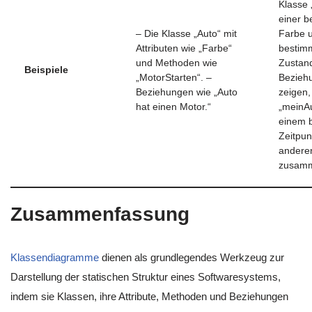
Klasse 
einer 
– Die Klasse „Auto“ mit
Farbe 
Attributen wie „Farbe“
bestim
und Methoden wie
Zustand
Beispiele
„MotorStarten“. –
Bezieh
Beziehungen wie „Auto
zeigen,
hat einen Motor.“
„meinAu
einem 
Zeitpun
andere
zusamm
Zusammenfassung
Klassendiagramme
dienen als grundlegendes Werkzeug zur
Darstellung der statischen Struktur eines Softwaresystems,
indem sie Klassen, ihre Attribute, Methoden und Beziehungen