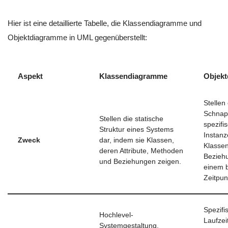
Hier ist eine detaillierte Tabelle, die Klassendiagramme und
Objektdiagramme in UML gegenüberstellt:
Aspekt
Klassendiagramme
Objek
Stellen
Schnap
Stellen die statische
spezifi
Struktur eines Systems
Instanz
Zweck
dar, indem sie Klassen,
Klassen
deren Attribute, Methoden
Bezieh
und Beziehungen zeigen.
einem 
Zeitpun
Spezifi
Hochlevel-
Laufzei
Systemgestaltung,