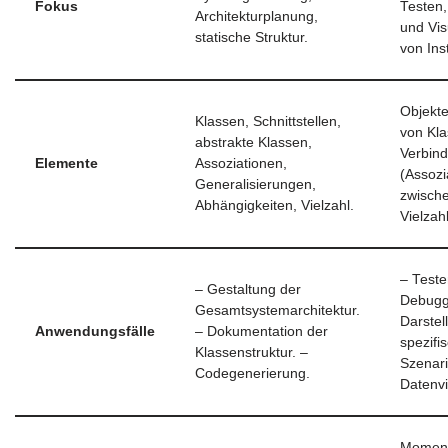
Fokus
Testen
Architekturplanung,
und Vis
statische Struktur.
von Ins
Objekte
Klassen, Schnittstellen,
von Kla
abstrakte Klassen,
Verbin
Elemente
Assoziationen,
(Assozi
Generalisierungen,
zwische
Abhängigkeiten, Vielzahl.
Vielzah
– Test
– Gestaltung der
Debugg
Gesamtsystemarchitektur.
Darstel
Anwendungsfälle
– Dokumentation der
spezifi
Klassenstruktur. –
Szenari
Codegenerierung.
Datenvi
Momen