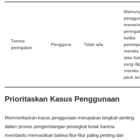
Memung
penggun
meneri
peringa
ketika
Terima
Pengguna
Tidak ada
peminj
peringatan
mereka 
atau ba
yang di
mereka 
jatuh t
Prioritaskan Kasus Penggunaan
Memrioritaskan kasus penggunaan merupakan langkah penting
dalam proses pengembangan perangkat lunak karena
membantu memastikan bahwa fitur-fitur paling penting dan