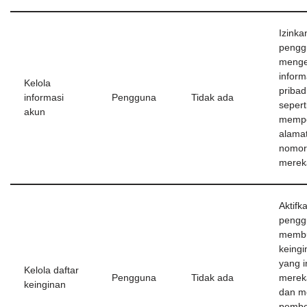
Izinka
pengg
menge
inform
Kelola
pribad
informasi
Pengguna
Tidak ada
sepert
akun
mempe
alamat
nomor
merek
Aktifk
pengg
membu
keing
yang i
Kelola daftar
Pengguna
Tidak ada
merek
keinginan
dan m
pembe