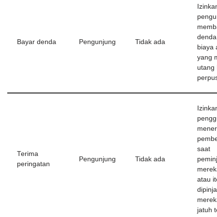
Izinka
pengu
memb
denda
Bayar denda
Pengunjung
Tidak ada
biaya
yang 
utang
perpu
Izinka
pengg
mener
pembe
saat
Terima
Pengunjung
Tidak ada
pemin
peringatan
merek
atau i
dipinj
merek
jatuh 