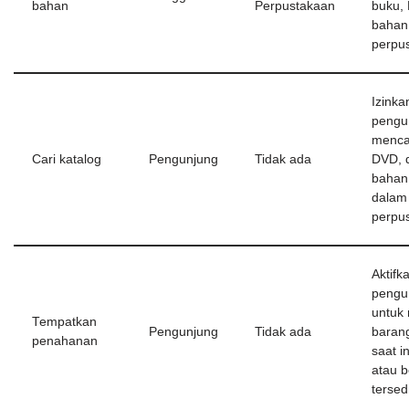
bahan
Perpustakaan
buku,
bahan 
perpu
Izinka
pengu
menca
Cari katalog
Pengunjung
Tidak ada
DVD, 
bahan 
dalam
perpu
Aktifk
pengu
untuk
Tempatkan
Pengunjung
Tidak ada
baran
penahanan
saat i
atau 
tersed