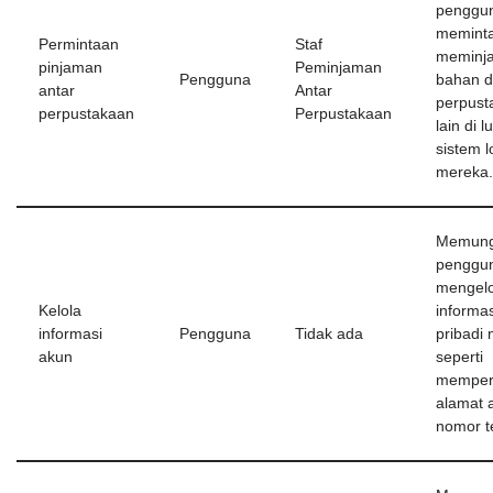
penggun
memint
Permintaan
Staf
meminj
pinjaman
Peminjaman
Pengguna
bahan d
antar
Antar
perpust
perpustakaan
Perpustakaan
lain di l
sistem l
mereka.
Memung
penggun
mengelo
Kelola
informas
informasi
Pengguna
Tidak ada
pribadi
akun
seperti
memper
alamat 
nomor t