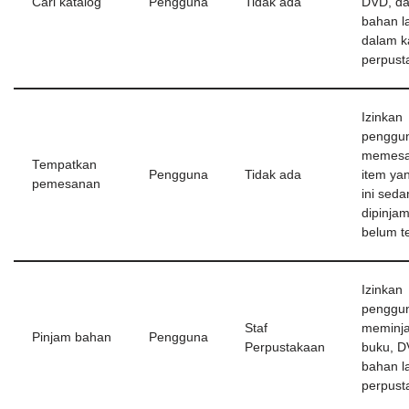
Cari katalog
Pengguna
Tidak ada
DVD, d
bahan l
dalam k
perpust
Izinkan
penggun
memesa
Tempatkan
Pengguna
Tidak ada
item ya
pemesanan
ini seda
dipinja
belum t
Izinkan
penggun
Staf
meminj
Pinjam bahan
Pengguna
Perpustakaan
buku, D
bahan la
perpust