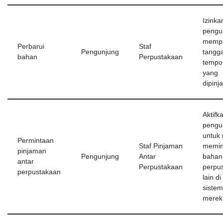
Izinka
pengu
mempe
Perbarui
Staf
Pengunjung
tangga
bahan
Perpustakaan
tempo
yang
dipinj
Aktifk
pengu
untuk
Permintaan
Staf Pinjaman
memi
pinjaman
Pengunjung
Antar
bahan 
antar
Perpustakaan
perpu
perpustakaan
lain di
sistem
merek