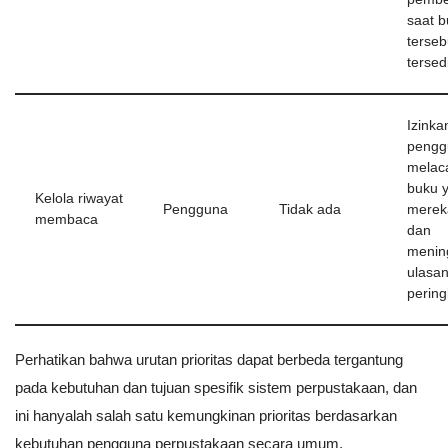
saat 
terseb
tersed
Izinka
pengg
melac
buku y
Kelola riwayat
Pengguna
Tidak ada
merek
membaca
dan
menin
ulasan
pering
Perhatikan bahwa urutan prioritas dapat berbeda tergantung
pada kebutuhan dan tujuan spesifik sistem perpustakaan, dan
ini hanyalah salah satu kemungkinan prioritas berdasarkan
kebutuhan pengguna perpustakaan secara umum.