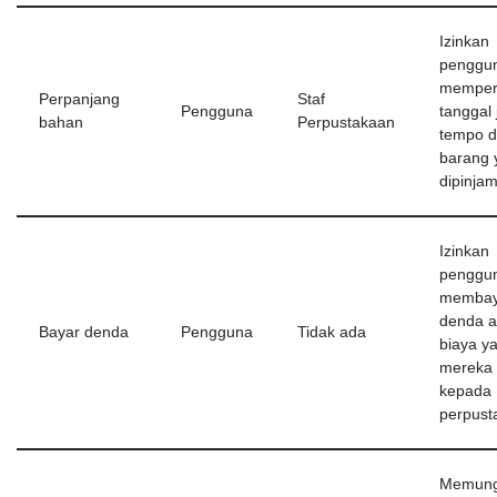
Izinkan
penggun
memper
Perpanjang
Staf
Pengguna
tanggal 
bahan
Perpustakaan
tempo d
barang 
dipinja
Izinkan
penggun
membay
denda a
Bayar denda
Pengguna
Tidak ada
biaya y
mereka 
kepada
perpust
Memung