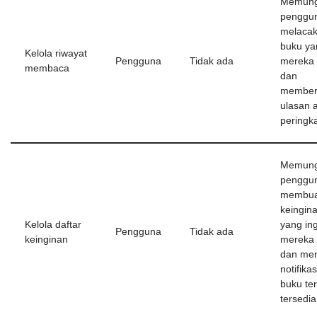
Memung
penggun
melacak
buku ya
Kelola riwayat
Pengguna
Tidak ada
mereka
membaca
dan
member
ulasan 
peringka
Memung
penggun
membuat
keingin
Kelola daftar
yang ing
Pengguna
Tidak ada
keinginan
mereka
dan me
notifikas
buku te
tersedia