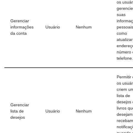
os usuár
gerenci
suas
Gerenciar
informa
informações
Usuário
Nenhum
pessoais
da conta
como
atualiza
endereç
número 
telefone.
Permitir
os usuár
criem u
lista de
desejos
Gerenciar
livros qu
lista de
Usuário
Nenhum
desejam 
desejos
receba
notifica