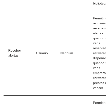
bibliotec
Permitir
os usuár
receba
alertas
quando 
itens
reserva
Receber
Usuário
Nenhum
estiver
alertas
disponív
quando 
itens
emprest
estiver
prestes 
vencer.
Permitir