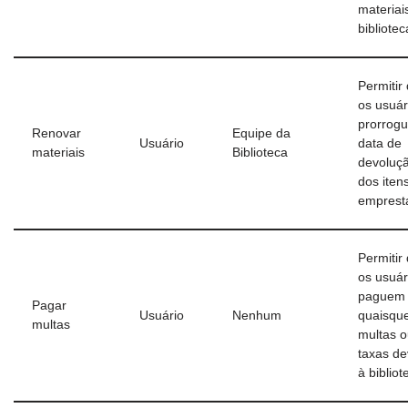
materiai
bibliotec
Permitir
os usuár
prorrog
Renovar
Equipe da
Usuário
data de
materiais
Biblioteca
devoluç
dos iten
emprest
Permitir
os usuár
paguem
Pagar
Usuário
Nenhum
quaisqu
multas
multas 
taxas de
à bibliot