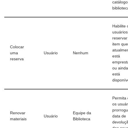
catálogo
bibliotec
Habilite 
usuários
reserva
item que
Colocar
atualme
uma
Usuário
Nenhum
está
reserva
emprest
ou aind
está
disponív
Permita
os usuár
prorrog
Renovar
Equipe da
Usuário
data de
materiais
Biblioteca
devoluç