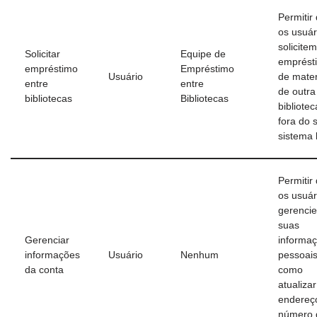
Permitir
os usuár
solicitem
Solicitar
Equipe de
emprést
empréstimo
Empréstimo
Usuário
de mater
entre
entre
de outra
bibliotecas
Bibliotecas
bibliotec
fora do 
sistema 
Permitir
os usuár
gerenci
suas
Gerenciar
informa
informações
Usuário
Nenhum
pessoais
da conta
como
atualiza
endereç
número 