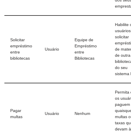
dos seus
emprest
Habilite 
usuários
solicitar
Solicitar
Equipe de
emprést
empréstimo
Empréstimo
Usuário
de mater
entre
entre
de outra
bibliotecas
Bibliotecas
bibliotec
do seu
sistema 
Permita
os usuár
paguem
Pagar
quaisqu
Usuário
Nenhum
multas
multas 
taxas q
devam à