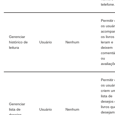
telefone.
Permitir
os usuár
acompa
Gerenciar
os livro
histórico de
Usuário
Nenhum
leram e
leitura
deixem
comentá
ou
avaliaçõ
Permitir
os usuár
criem u
lista de
desejos
Gerenciar
livros qu
lista de
Usuário
Nenhum
desejam 
desejos