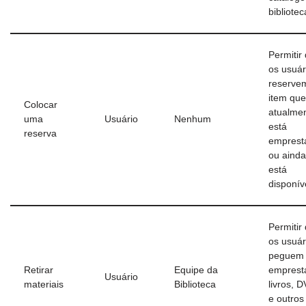
bibliotec
Permitir
os usuár
reserve
item que
Colocar
atualme
uma
Usuário
Nenhum
está
reserva
emprest
ou aind
está
disponív
Permitir
os usuár
peguem
Retirar
Equipe da
emprest
Usuário
materiais
Biblioteca
livros, 
e outros