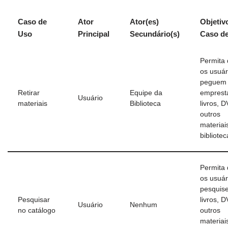
Caso de
Ator
Ator(es)
Objetiv
Uso
Principal
Secundário(s)
Caso d
Permita
os usuár
peguem
Retirar
Equipe da
emprest
Usuário
materiais
Biblioteca
livros, 
outros
materiai
bibliotec
Permita
os usuár
pesquis
Pesquisar
livros, 
Usuário
Nenhum
no catálogo
outros
materiai