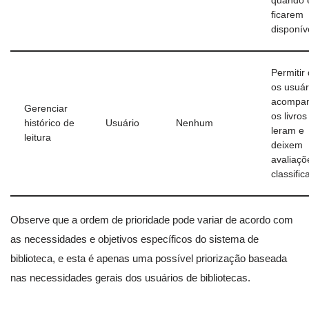
quando 
ficarem
disponív
Permitir
os usuár
acompa
Gerenciar
os livro
histórico de
Usuário
Nenhum
leram e
leitura
deixem
avaliaçõ
classific
Observe que a ordem de prioridade pode variar de acordo com
as necessidades e objetivos específicos do sistema de
biblioteca, e esta é apenas uma possível priorização baseada
nas necessidades gerais dos usuários de bibliotecas.