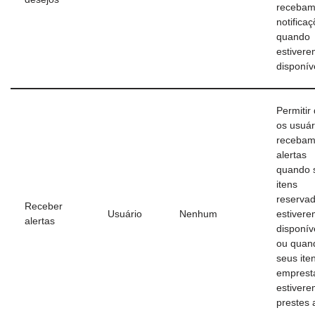
receba
notifica
quando
estiver
disponív
Permitir
os usuár
receba
alertas
quando 
itens
reserva
Receber
Usuário
Nenhum
estiver
alertas
disponív
ou quan
seus ite
emprest
estiver
prestes 