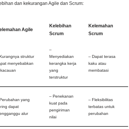
lebihan dan kekurangan Agile dan Scrum:
Kelebihan
Kelemahan
elemahan Agile
Scrum
Scrum
–
Kurangnya struktur
Menyediakan
– Dapat terasa
apat menyebabkan
kerangka kerja
kaku atau
ekacauan
yang
membatasi
terstruktur
– Penekanan
 Perubahan yang
– Fleksibilitas
kuat pada
ring dapat
terbatas untuk
pengiriman
engganggu alur
perubahan
nilai