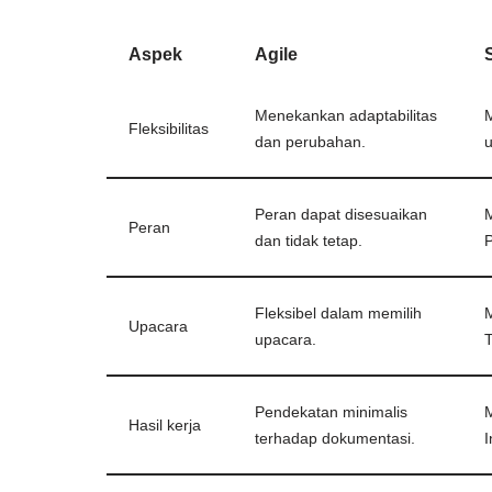
Aspek
Agile
Menekankan adaptabilitas
M
Fleksibilitas
dan perubahan.
u
Peran dapat disesuaikan
M
Peran
dan tidak tetap.
Fleksibel dalam memilih
M
Upacara
upacara.
T
Pendekatan minimalis
M
Hasil kerja
terhadap dokumentasi.
I