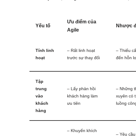
Ưu điểm của
Yếu tố
Nhược đ
Agile
Tính linh
– Rất linh hoạt
– Thiếu cấ
hoạt
trước sự thay đổi
đến hỗn l
Tập
trung
– Lấy phản hồi
– Những t
vào
khách hàng làm
xuyên có 
khách
ưu tiên
luồng công
hàng
– Khuyến khích
– Yêu cầu