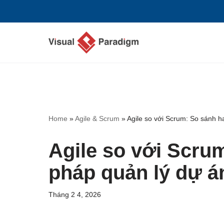
Chuyển
tới
nội
dung
Home
»
Agile & Scrum
»
Agile so với Scrum: So sánh h
Agile so với Scru
pháp quản lý dự á
Tháng 2 4, 2026