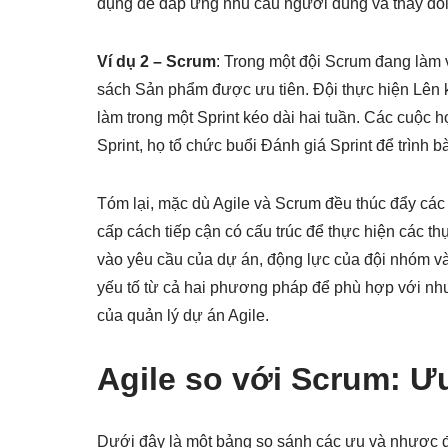
dụng để đáp ứng nhu cầu người dùng và thay đổi 
Ví dụ 2 – Scrum
: Trong một đội Scrum đang làm 
sách Sản phẩm được ưu tiên. Đội thực hiện Lên 
làm trong một Sprint kéo dài hai tuần. Các cuộc 
Sprint, họ tổ chức buổi Đánh giá Sprint để trình 
Tóm lại, mặc dù Agile và Scrum đều thúc đẩy các 
cấp cách tiếp cận có cấu trúc để thực hiện các t
vào yêu cầu của dự án, động lực của đội nhóm và
yếu tố từ cả hai phương pháp để phù hợp với nhu 
của quản lý dự án Agile.
Agile so với Scrum: 
Dưới đây là một bảng so sánh các ưu và nhược đ