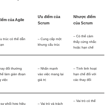
Ưu điểm của
Nhược điểm
iểm của Agile
Scrum
của Scrum
– Có thể cảm
u trúc có thể dẫn
– Cung cấp một
thấy cứng nhắc
oạn
khung cấu trúc
hoặc hạn chế
hay đổi thường
– Nhấn mạnh
– Tính linh hoạt
thể làm gián đoạn
vào việc mang lại
hạn chế đối với
 việc
giá trị
các thay đổi
– Vai trò có thể
 sự phối hợp hiệu
– Vai trò và trách