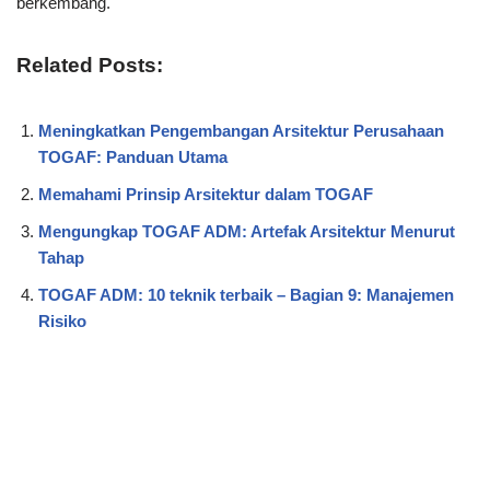
berkembang.
Related Posts:
Meningkatkan Pengembangan Arsitektur Perusahaan
TOGAF: Panduan Utama
Memahami Prinsip Arsitektur dalam TOGAF
Mengungkap TOGAF ADM: Artefak Arsitektur Menurut
Tahap
TOGAF ADM: 10 teknik terbaik – Bagian 9: Manajemen
Risiko