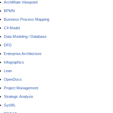
ArchiMate Viewpoint
BPMN
Business Process Mapping
C4 Model
Data Modeling / Database
DFD
Enterprise Architecture
Infographics
Lean
OpenDocs
Project Management
Strategic Analysis
SysML