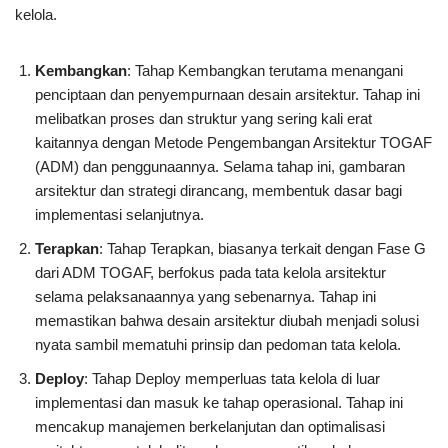
kelola.
Kembangkan
: Tahap Kembangkan terutama menangani
penciptaan dan penyempurnaan desain arsitektur. Tahap ini
melibatkan proses dan struktur yang sering kali erat
kaitannya dengan Metode Pengembangan Arsitektur TOGAF
(ADM) dan penggunaannya. Selama tahap ini, gambaran
arsitektur dan strategi dirancang, membentuk dasar bagi
implementasi selanjutnya.
Terapkan
: Tahap Terapkan, biasanya terkait dengan Fase G
dari ADM TOGAF, berfokus pada tata kelola arsitektur
selama pelaksanaannya yang sebenarnya. Tahap ini
memastikan bahwa desain arsitektur diubah menjadi solusi
nyata sambil mematuhi prinsip dan pedoman tata kelola.
Deploy
: Tahap Deploy memperluas tata kelola di luar
implementasi dan masuk ke tahap operasional. Tahap ini
mencakup manajemen berkelanjutan dan optimalisasi