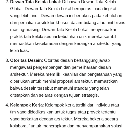
Dewan Tata Kelola Lokal
: Di bawah Dewan Tata Kelola
Global, Dewan Tata Kelola Lokal beroperasi pada tingkat
yang lebih rinci. Dewan-dewan ini berfokus pada kebutuhan
dan perhatian arsitektur khusus dalam bidang atau unit bisnis
masing-masing. Dewan Tata Kelola Lokal menyesuaikan
praktik tata kelola sesuai kebutuhan unik mereka sambil
memastikan keselarasan dengan kerangka arsitektur yang
lebih luas.
Otoritas Desain
: Otoritas desain bertanggung jawab
mengawasi pengembangan dan pemeliharaan desain
arsitektur. Mereka memiliki keahlian dan pengetahuan yang
diperlukan untuk menilai proposal arsitektur, memastikan
bahwa desain tersebut mematuhi standar yang telah
ditetapkan dan selaras dengan tujuan strategis.
Kelompok Kerja
: Kelompok kerja terdiri dari individu atau
tim yang didedikasikan untuk tugas atau proyek tertentu
yang berkaitan dengan arsitektur. Mereka bekerja secara
kolaboratif untuk menerapkan dan menyempurnakan solusi