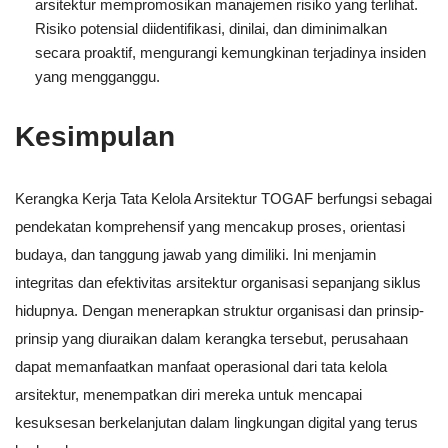
arsitektur mempromosikan manajemen risiko yang terlihat.
Risiko potensial diidentifikasi, dinilai, dan diminimalkan
secara proaktif, mengurangi kemungkinan terjadinya insiden
yang mengganggu.
Kesimpulan
Kerangka Kerja Tata Kelola Arsitektur TOGAF berfungsi sebagai
pendekatan komprehensif yang mencakup proses, orientasi
budaya, dan tanggung jawab yang dimiliki. Ini menjamin
integritas dan efektivitas arsitektur organisasi sepanjang siklus
hidupnya. Dengan menerapkan struktur organisasi dan prinsip-
prinsip yang diuraikan dalam kerangka tersebut, perusahaan
dapat memanfaatkan manfaat operasional dari tata kelola
arsitektur, menempatkan diri mereka untuk mencapai
kesuksesan berkelanjutan dalam lingkungan digital yang terus