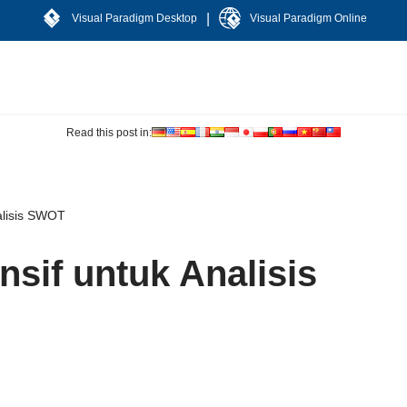
|
Visual Paradigm Desktop
Visual Paradigm Online
Read this post in:
alisis SWOT
sif untuk Analisis