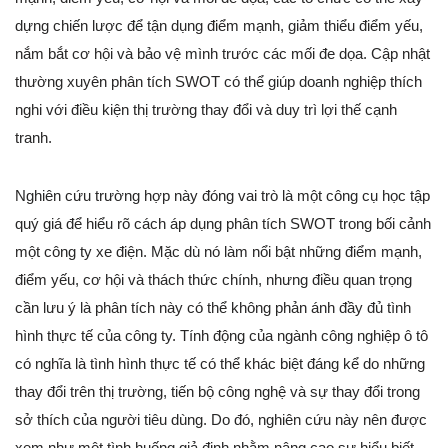
dựng chiến lược để tận dụng điểm mạnh, giảm thiểu điểm yếu,
nắm bắt cơ hội và bảo vệ mình trước các mối đe dọa. Cập nhật
thường xuyên phân tích SWOT có thể giúp doanh nghiệp thích
nghi với điều kiện thị trường thay đổi và duy trì lợi thế cạnh
tranh.
Nghiên cứu trường hợp này đóng vai trò là một công cụ học tập
quý giá để hiểu rõ cách áp dụng phân tích SWOT trong bối cảnh
một công ty xe điện. Mặc dù nó làm nổi bật những điểm mạnh,
điểm yếu, cơ hội và thách thức chính, nhưng điều quan trọng
cần lưu ý là phân tích này có thể không phản ánh đầy đủ tình
hình thực tế của công ty. Tính động của ngành công nghiệp ô tô
có nghĩa là tình hình thực tế có thể khác biệt đáng kể do những
thay đổi trên thị trường, tiến bộ công nghệ và sự thay đổi trong
sở thích của người tiêu dùng. Do đó, nghiên cứu này nên được
xem như một tình huống giả định nhằm nâng cao sự hiểu biết