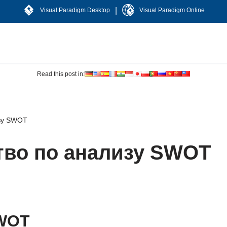
|
Visual Paradigm Desktop
Visual Paradigm Online
Read this post in:
изу SWOT
тво по анализу SWOT
SWOT