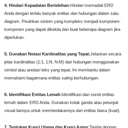
4. Hindari Kepadatan Berlebihan:
Hindari memadati ERD
Anda dengan terlalu banyak entitas dan hubungan dalam satu
diagram. Pisahkan sistem yang kompleks menjadi komponen-
komponen yang dapat dikelola dan buat beberapa diagram jika
diperlukan.
5. Gunakan Notasi Kardinalitas yang Tepat:
Jelaskan secara
jelas kardinalitas (1:1, 1:N, N:M) dari hubungan menggunakan
simbol atau anotasi teks yang tepat. Ini membantu dalam
memahami bagaimana entitas saling berhubungan.
6. Identifikasi Entitas Lemah:
Identifikasi dan soroti entitas
lemah dalam ERD Anda. Gunakan kotak ganda atau petunjuk
visual lainnya untuk membedakannya dari entitas biasa (kuat).
7. Tentukan Kunci Utama dan Kunci Asing:
Tandai dengan