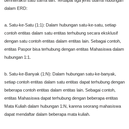
berinteraksi satu sama lain. Terdapat tiga jenis utama hubungan
dalam ERD:
a. Satu-ke-Satu (1:1): Dalam hubungan satu-ke-satu, setiap
contoh entitas dalam satu entitas terhubung secara eksklusif
dengan satu contoh entitas dalam entitas lain. Sebagai contoh,
entitas Paspor bisa terhubung dengan entitas Mahasiswa dalam
hubungan 1:1.
b. Satu-ke-Banyak (1:N): Dalam hubungan satu-ke-banyak,
setiap contoh entitas dalam satu entitas dapat terhubung dengan
beberapa contoh entitas dalam entitas lain. Sebagai contoh,
entitas Mahasiswa dapat terhubung dengan beberapa entitas
Mata Kuliah dalam hubungan 1:N, karena seorang mahasiswa
dapat mendaftar dalam beberapa mata kuliah.