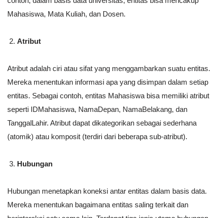
contoh, dalam basis data universitas, entitas bisa mencakup
Mahasiswa, Mata Kuliah, dan Dosen.
Atribut
Atribut adalah ciri atau sifat yang menggambarkan suatu entitas.
Mereka menentukan informasi apa yang disimpan dalam setiap
entitas. Sebagai contoh, entitas Mahasiswa bisa memiliki atribut
seperti IDMahasiswa, NamaDepan, NamaBelakang, dan
TanggalLahir. Atribut dapat dikategorikan sebagai sederhana
(atomik) atau komposit (terdiri dari beberapa sub-atribut).
Hubungan
Hubungan menetapkan koneksi antar entitas dalam basis data.
Mereka menentukan bagaimana entitas saling terkait dan