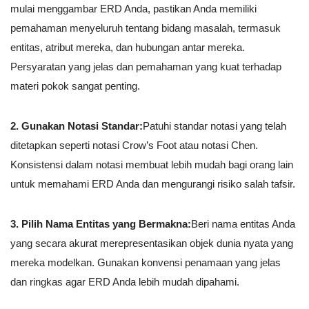
mulai menggambar ERD Anda, pastikan Anda memiliki
pemahaman menyeluruh tentang bidang masalah, termasuk
entitas, atribut mereka, dan hubungan antar mereka.
Persyaratan yang jelas dan pemahaman yang kuat terhadap
materi pokok sangat penting.
2. Gunakan Notasi Standar:
Patuhi standar notasi yang telah
ditetapkan seperti notasi Crow’s Foot atau notasi Chen.
Konsistensi dalam notasi membuat lebih mudah bagi orang lain
untuk memahami ERD Anda dan mengurangi risiko salah tafsir.
3. Pilih Nama Entitas yang Bermakna:
Beri nama entitas Anda
yang secara akurat merepresentasikan objek dunia nyata yang
mereka modelkan. Gunakan konvensi penamaan yang jelas
dan ringkas agar ERD Anda lebih mudah dipahami.