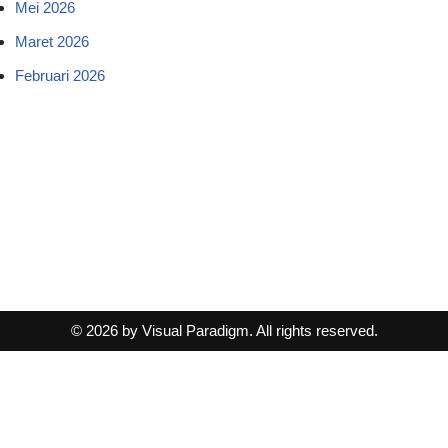
Mei 2026
Maret 2026
Februari 2026
© 2026 by Visual Paradigm. All rights reserved.