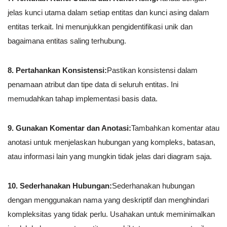
jelas kunci utama dalam setiap entitas dan kunci asing dalam
entitas terkait. Ini menunjukkan pengidentifikasi unik dan
bagaimana entitas saling terhubung.
8. Pertahankan Konsistensi:
Pastikan konsistensi dalam
penamaan atribut dan tipe data di seluruh entitas. Ini
memudahkan tahap implementasi basis data.
9. Gunakan Komentar dan Anotasi:
Tambahkan komentar atau
anotasi untuk menjelaskan hubungan yang kompleks, batasan,
atau informasi lain yang mungkin tidak jelas dari diagram saja.
10. Sederhanakan Hubungan:
Sederhanakan hubungan
dengan menggunakan nama yang deskriptif dan menghindari
kompleksitas yang tidak perlu. Usahakan untuk meminimalkan