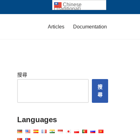
Chinese
(Traditional)
Articles
Documentation
搜尋
搜
尋
Languages