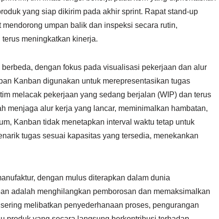
oduk yang siap dikirim pada akhir sprint. Rapat stand-up
nt mendorong umpan balik dan inspeksi secara rutin,
terus meningkatkan kinerja.
erbeda, dengan fokus pada visualisasi pekerjaan dan alur
, papan Kanban digunakan untuk merepresentasikan tugas
 tim melacak pekerjaan yang sedang berjalan (WIP) dan terus
h menjaga alur kerja yang lancar, meminimalkan hambatan,
um, Kanban tidak menetapkan interval waktu tetap untuk
enarik tugas sesuai kapasitas yang tersedia, menekankan
i manufaktur, dengan mulus diterapkan dalam dunia
i Lean adalah menghilangkan pemborosan dan memaksimalkan
n sering melibatkan penyederhanaan proses, pengurangan
au produk yang secara langsung berkontribusi terhadap