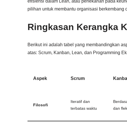
efisiensi dalam Lean, atau penekanan pada keun
pilihan untuk membantu organisasi berkembang d
Ringkasan Kerangka Ke
Berikut ini adalah tabel yang membandingkan asp
atas: Scrum, Kanban, Lean, dan Programming Ek
Aspek
Scrum
Kanb
Iteratif dan
Berdasa
Filosofi
terbatas waktu
dan flek